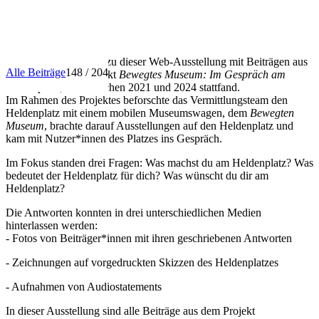
INFO
Herzlich willkommen zu dieser Web-Ausstellung mit Beiträgen aus
Alle Beiträge
148 / 204
dem Vermittlungsprojekt
Bewegtes Museum: Im Gespräch am
Heldenplatz
, das zwischen 2021 und 2024 stattfand.
Im Rahmen des Projektes beforschte das Vermittlungsteam den
Heldenplatz mit einem mobilen Museumswagen, dem
Bewegten
Museum
, brachte darauf Ausstellungen auf den Heldenplatz und
kam mit Nutzer*innen des Platzes ins Gespräch.
Im Fokus standen drei Fragen: Was machst du am Heldenplatz? Was
bedeutet der Heldenplatz für dich? Was wünscht du dir am
Heldenplatz?
Die Antworten konnten in drei unterschiedlichen Medien
hinterlassen werden:
- Fotos von Beiträger*innen mit ihren geschriebenen Antworten
- Zeichnungen auf vorgedruckten Skizzen des Heldenplatzes
- Aufnahmen von Audiostatements
In dieser Ausstellung sind alle Beiträge aus dem Projekt