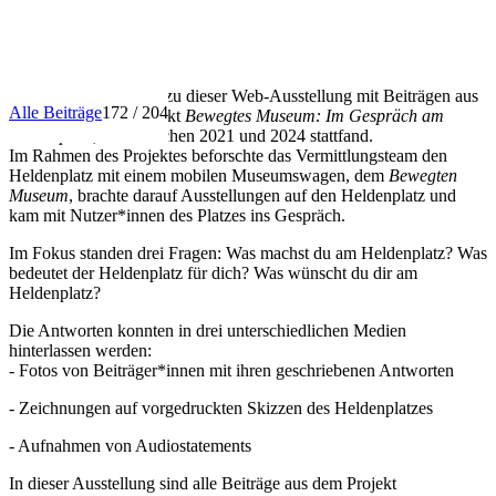
INFO
Herzlich willkommen zu dieser Web-Ausstellung mit Beiträgen aus
Alle Beiträge
172 / 204
dem Vermittlungsprojekt
Bewegtes Museum: Im Gespräch am
Heldenplatz
, das zwischen 2021 und 2024 stattfand.
Im Rahmen des Projektes beforschte das Vermittlungsteam den
Heldenplatz mit einem mobilen Museumswagen, dem
Bewegten
Museum
, brachte darauf Ausstellungen auf den Heldenplatz und
kam mit Nutzer*innen des Platzes ins Gespräch.
Im Fokus standen drei Fragen: Was machst du am Heldenplatz? Was
bedeutet der Heldenplatz für dich? Was wünscht du dir am
Heldenplatz?
Die Antworten konnten in drei unterschiedlichen Medien
hinterlassen werden:
- Fotos von Beiträger*innen mit ihren geschriebenen Antworten
- Zeichnungen auf vorgedruckten Skizzen des Heldenplatzes
- Aufnahmen von Audiostatements
In dieser Ausstellung sind alle Beiträge aus dem Projekt