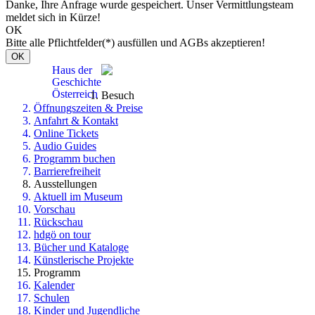
Danke, Ihre Anfrage wurde gespeichert. Unser Vermittlungsteam
meldet sich in Kürze!
OK
Bitte alle Pflichtfelder(*) ausfüllen und AGBs akzeptieren!
OK
Haus der
Geschichte
Österreich
Besuch
Öffnungszeiten & Preise
Anfahrt & Kontakt
Online Tickets
Audio Guides
Programm buchen
Barrierefreiheit
Ausstellungen
Aktuell im Museum
Vorschau
Rückschau
hdgö on tour
Bücher und Kataloge
Künstlerische Projekte
Programm
Kalender
Schulen
Kinder und Jugendliche