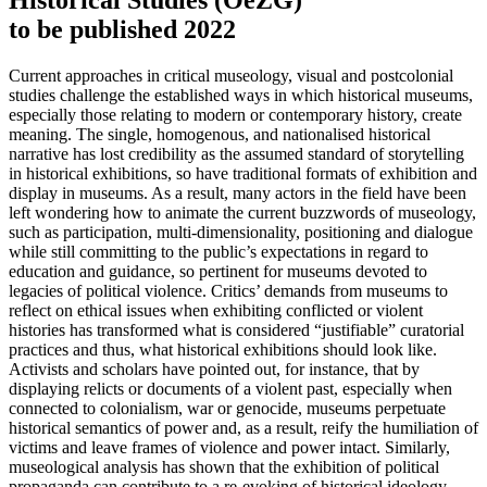
to be published 2022
Current approaches in critical museology, visual and postcolonial
studies challenge the established ways in which historical museums,
especially those relating to modern or contemporary history, create
meaning. The single, homogenous, and nationalised historical
narrative has lost credibility as the assumed standard of storytelling
in historical exhibitions, so have traditional formats of exhibition and
display in museums. As a result, many actors in the field have been
left wondering how to animate the current buzzwords of museology,
such as participation, multi-dimensionality, positioning and dialogue
while still committing to the public’s expectations in regard to
education and guidance, so pertinent for museums devoted to
legacies of political violence. Critics’ demands from museums to
reflect on ethical issues when exhibiting conflicted or violent
histories has transformed what is considered “justifiable” curatorial
practices and thus, what historical exhibitions should look like.
Activists and scholars have pointed out, for instance, that by
displaying relicts or documents of a violent past, especially when
connected to colonialism, war or genocide, museums perpetuate
historical semantics of power and, as a result, reify the humiliation of
victims and leave frames of violence and power intact. Similarly,
museological analysis has shown that the exhibition of political
propaganda can contribute to a re-evoking of historical ideology,